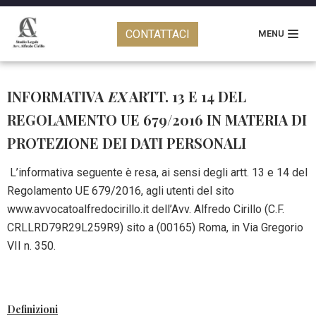
Vai
CONTATTACI
al
MENU
Privacy policy
contenuto
INFORMATIVA
EX
ARTT. 13 E 14 DEL
REGOLAMENTO UE 679/2016 IN MATERIA DI
PROTEZIONE DEI DATI PERSONALI
L’informativa seguente è resa, ai sensi degli artt. 13 e 14 del
Regolamento UE 679/2016, agli utenti del sito
www.avvocatoalfredocirillo.it dell’Avv. Alfredo Cirillo (C.F.
CRLLRD79R29L259R9) sito a (00165) Roma, in Via Gregorio
VII n. 350.
Definizioni