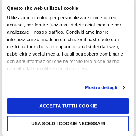
conservati per tutta la durata del processo e fino allo scadere
Questo sito web utilizza i cookie
dei termini per le eventuali impugnazioni.
Utilizziamo i cookie per personalizzare contenuti ed
Hanno accesso ai Vostri dati personali esclusivamente gli
annunci, per fornire funzionalità dei social media e per
avvocati, praticanti avvocato, collaboratori e dipendenti dello
analizzare il nostro traffico. Condividiamo inoltre
informazioni sul modo in cui utilizza il nostro sito con i
Studio a ciò autorizzati nonché nei limiti delle mansioni ad
nostri partner che si occupano di analisi dei dati web,
essi assegnate, i quali possiedono formazione
pubblicità e social media, i quali potrebbero combinarle
professionale in materia di
privacy
con aggiornamento
con altre informazioni che ha fornito loro o che hanno
periodico.
raccolto dal suo utilizzo dei loro servizi.
Il trattamento dei dati forniti, o altrimenti acquisiti nell’ambito
della nostra attività potrà essere effettuato anche da
Mostra dettagli
soggetti a cui sia riconosciuta la facoltà di accedere ai Vostri
dati personali da norme di legge o di normative secondarie
ACCETTA TUTTI I COOKIE
e/o comunitarie.
Processi decisionali automatizzati e profilazione
USA SOLO I COOKIE NECESSARI
Nel rispetto delle linee guida del Reg. UE/2016/679 e della