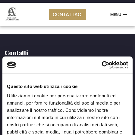
Vai
Competenze
CONTATTACI
MENU
al
contenuto
Contatti
Via Gregorio VII, 350 - 00165 Roma
Viale Guglielmo Marconi, 622 - 00146 Roma
+39 06 98186201
Questo sito web utilizza i cookie
info@studiolegalecirillo.eu
Utilizziamo i cookie per personalizzare contenuti ed
Facebook
Instagram
Linkedin
Twitter
annunci, per fornire funzionalità dei social media e per
analizzare il nostro traffico. Condividiamo inoltre
informazioni sul modo in cui utilizza il nostro sito con i
Orari d'apertura
nostri partner che si occupano di analisi dei dati web,
pubblicità e social media, i quali potrebbero combinarle
Lun - Ven: 9:30 - 13:00 / 16:30 - 20:00