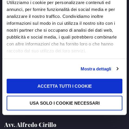
Contatti
Utilizziamo i cookie per personalizzare contenuti ed
annunci, per fornire funzionalità dei social media e per
Via Gregorio VII, 350 - 00165 Roma
analizzare il nostro traffico. Condividiamo inoltre
Viale Guglielmo Marconi, 622 - 00146 Roma
informazioni sul modo in cui utilizza il nostro sito con i
nostri partner che si occupano di analisi dei dati web,
+39 06 98186201
pubblicità e social media, i quali potrebbero combinarle
info@studiolegalecirillo.eu
con altre informazioni che ha fornito loro o che hanno
raccolto dal suo utilizzo dei loro servizi.
Mostra dettagli
Orari d'apertura
ACCETTA TUTTI I COOKIE
Lun - Ven: 9:30 - 13:00 / 16:30 - 20:00
USA SOLO I COOKIE NECESSARI
Sab - Dom: Chiuso
Avv. Alfredo Cirillo